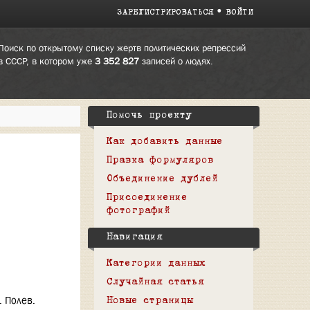
ЗАРЕГИСТРИРОВАТЬСЯ
ВОЙТИ
Поиск по открытому списку жертв политических репрессий
в СССР, в котором уже
3 352 827
записей о людях.
Помочь проекту
Как добавить данные
Правка формуляров
Объединение дублей
Присоединение
фотографий
Навигация
Категории данных
Случайная статья
. Полев.
Новые страницы