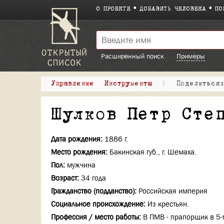
О ПРОЕКТЕ
ДОБАВИТЬ ЧЕЛОВЕКА
ПО
Расширенный поиск
Примеры
Управление
Инструменты
|
Поделитьс
Шулков Петр Сте
Дата рождения:
1886 г.
Место рождения:
Бакинская губ., г. Шемаха.
Пол:
мужчина
Возраст:
34 года
Гражданство (подданство):
Российская империя
Социальное происхождение:
Из крестьян.
Профессия / место работы:
В ПМВ - прапорщик в 5-