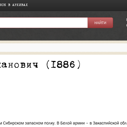
ИСК В АРХИВАХ
я:
панович (1886)
м Сибирском запасном полку. В Белой армии – в Закаспийской обл