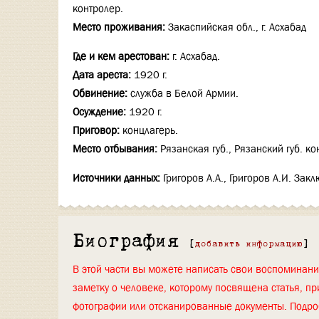
контролер.
Место проживания:
Закаспийская обл., г. Асхабад
Где и кем арестован:
г. Асхабад.
Дата ареста:
1920 г.
Обвинение:
служба в Белой Армии.
Осуждение:
1920 г.
Приговор:
концлагерь.
Место отбывания:
Рязанская губ., Рязанский губ. ко
Источники данных:
Григоров А.А., Григоров А.И. За
Биография
[
добавить информацию
]
В этой части вы можете написать свои воспоминан
заметку о человеке, которому посвящена статья, пр
фотографии или отсканированные документы. Подро