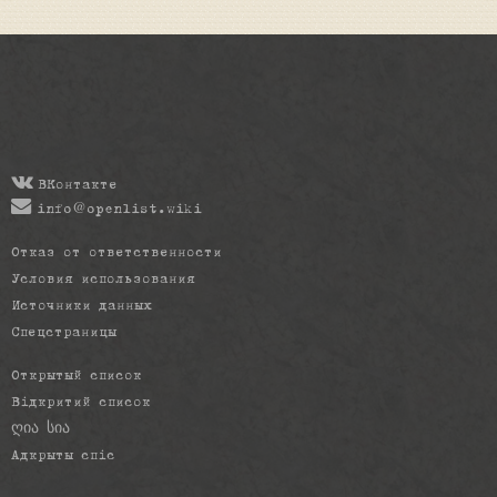
ВКонтакте
info@openlist.wiki
Отказ от ответственности
Условия использования
Источники данных
Спецстраницы
Открытый список
Відкритий список
ღია სია
Адкрыты спіс