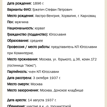
Дата рождения:
1896 г.
Варианты ФИО:
Гржетич Стефан Петрович
Место рождения:
Австро-Венгрия, Хорватия, г. Карловац
Пол:
мужчина
Национальность:
хорват
Гражданство (подданство):
Югославия
Образование:
среднее
Профессия / место работы:
представитель КП Югославии
при Коминтерне.
Место проживания:
Москва, ул. Горького, д.36, комн.172
(гостиница "Люкс").
Партийность:
член КП Югославии
Дата расстрела:
3 октября 1937 г.
Место смерти:
Москва
Место захоронения:
Москва, Донское кладбище
Дата ареста:
14 августа 1937 г.
Обвинение:
участие в к. -р. троцкистской