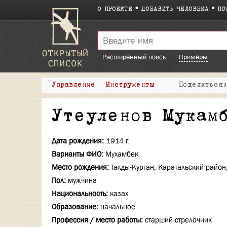
О ПРОЕКТЕ
ДОБАВИТЬ ЧЕЛОВЕКА
ПО
Расширенный поиск
Примеры
Управление
Инструменты
|
Поделитьс
Утеуленов Мукам
Дата рождения:
1914 г.
Варианты ФИО:
Мухамбек
Место рождения:
Талды-Курган, Каратальский район,
Пол:
мужчина
Национальность:
казах
Образование:
начальное
Профессия / место работы:
старший стрелочник