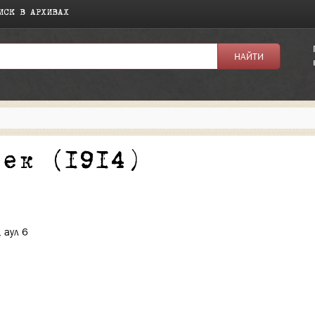
ИСК В АРХИВАХ
я:
бек (1914)
 аул 6