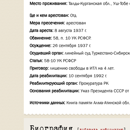
Место проживания:
Талды-Курганская обл., Уш-Тобе 
Где и кем арестован:
Отд
Мера пресечения:
арестован
Дата ареста:
8 августа 1937 г.
Обвинение:
58, п. 10 УК РСФСР.
Осуждение:
26 сентября 1937 г.
Осудивший орган:
линейный суд Туркестано-Сибирско
Статья:
58-10 УК РСФСР
Приговор:
лишению свободы в ИТЛ на 4 лет.
Дата реабилитации:
10 сентября 1992 г.
Реабилитирующий орган:
Прокуратура РК
Основания реабилитации:
Указ Президента СССР от 
Источники данных:
Книга памяти Алма-Атинской обл.
Биография
[
добавить информацию
]