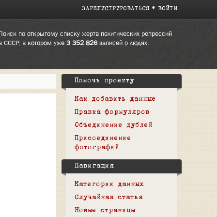
ЗАРЕГИСТРИРОВАТЬСЯ
ВОЙТИ
Поиск по открытому списку жертв политических репрессий
в СССР, в котором уже
3 352 826
записей о людях.
Помочь проекту
Как добавить данные
Правка формуляров
Объединение дублей
Присоединение
фотографий
Навигация
Категории данных
Случайная статья
Новые страницы