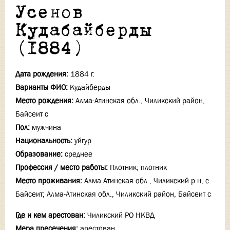
Усенов
Кудабайберды
(1884)
Дата рождения:
1884 г.
Варианты ФИО:
Кудайберды
Место рождения:
Алма-Атинская обл., Чиликский район,
Байсеит с
Пол:
мужчина
Национальность:
уйгур
Образование:
среднее
Профессия / место работы:
Плотник; плотник
Место проживания:
Алма-Атинская обл., Чиликский р-н, с.
Байсеит; Алма-Атинская обл., Чиликский район, Байсеит с
Где и кем арестован:
Чиликский РО НКВД
Мера пресечения:
арестован