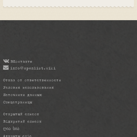
ВКонтакте
info@openlist.wiki
Отказ от ответственности
Условия использования
Источники данных
Спецстраницы
Открытый список
Відкритий список
ღია სია
Адкрыты спіс