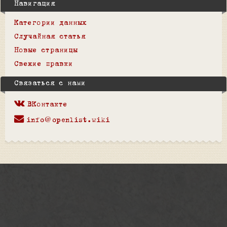
Навигация
Категории данных
Случайная статья
Новые страницы
Свежие правки
Связаться с нами
ВКонтакте
info@openlist.wiki