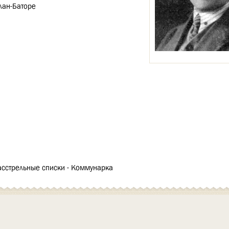
лан-Баторе
асстрельные списки - Коммунарка