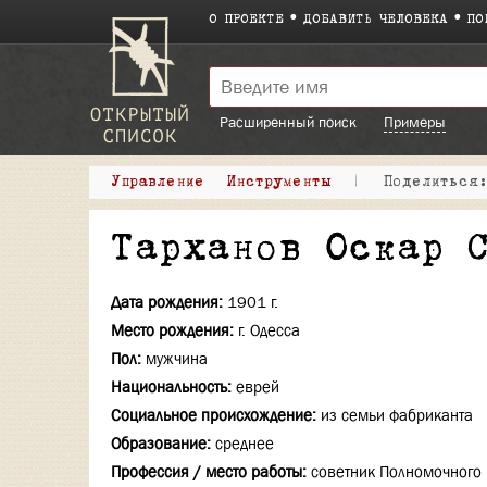
О ПРОЕКТЕ
ДОБАВИТЬ ЧЕЛОВЕКА
ПО
Расширенный поиск
Примеры
Управление
Инструменты
|
Поделитьс
Тарханов Оскар 
Дата рождения:
1901 г.
Место рождения:
г. Одесса
Пол:
мужчина
Национальность:
еврей
Социальное происхождение:
из семьи фабриканта
Образование:
среднее
Профессия / место работы:
советник Полномочного 