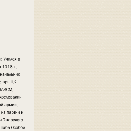
. Учился в
 1918 г.,
 начальник
етарь ЦК
 ВЛКСМ,
ехословакии
ой армии,
 из партии и
 Татарского
штаба Особой