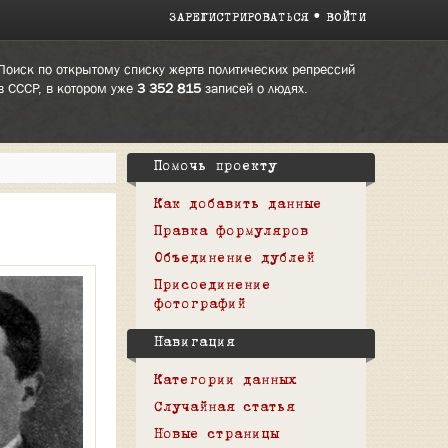
ЗАРЕГИСТРИРОВАТЬСЯ
ВОЙТИ
Поиск по открытому списку жертв политических репрессий
в СССР, в котором уже
3 352 815
записей о людях.
Помочь проекту
Как добавить данные
Правка формуляров
Объединение дублей
Присоединение
фотографий
Навигация
Категории данных
Случайная статья
Новые страницы