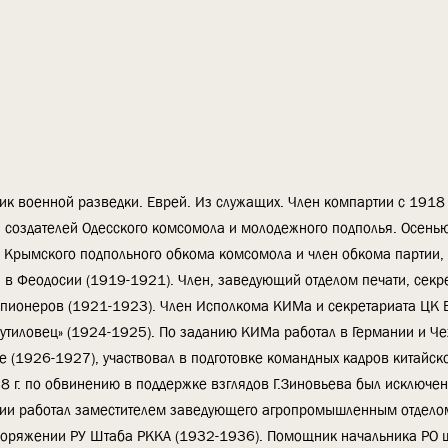
ик военной разведки. Еврей. Из служащих. Член компартии с 1918 г
 создателей Одесского комсомола и молодежного подполья. Осенью
ь Крымского подпольного обкома комсомола и член обкома партии,
и в Феодосии (1919-1921). Член, заведующий отделом печати, секр
 пионеров (1921-1923). Член Исполкома КИМа и секретариата ЦК
путиловец» (1924-1925). По заданию КИМа работал в Германии и Ч
ае (1926-1927), участвовал в подготовке командных кадров китайск
28 г. по обвинению в поддержке взглядов Г.Зиновьева был исключен
ртии работал заместителем заведующего агропромышленным отделом
споряжении РУ Штаба РККА (1932-1936). Помощник начальника РО 