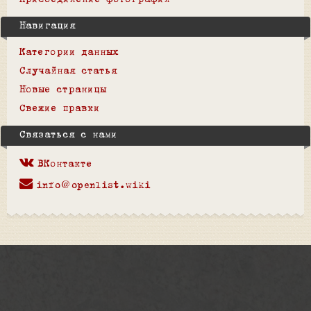
Присоединение фотографий
Навигация
Категории данных
Случайная статья
Новые страницы
Свежие правки
Связаться с нами
ВКонтакте
info@openlist.wiki