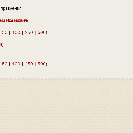
правления
ам Исаакович
»:
|
50
|
100
|
250
|
500
)
и
)
|
50
|
100
|
250
|
500
)