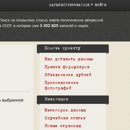
ЗАРЕГИСТРИРОВАТЬСЯ
ВОЙТИ
Поиск по открытому списку жертв политических репрессий
в СССР, в котором уже
3 352 825
записей о людях.
Помочь проекту
Как добавить данные
Правка формуляров
Объединение дублей
Присоединение
фотографий
ь выбранное
Навигация
Категории данных
Случайная статья
Новые страницы