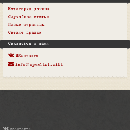
Категории данных
Случайная статья
Новые страницы
Свежие правки
Связаться с нами
ВКонтакте
info@openlist.wiki
ВКонтакте