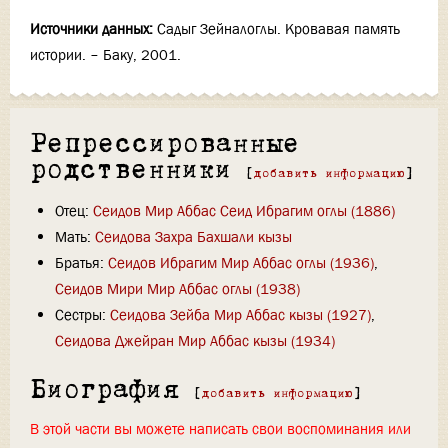
Источники данных:
Садыг Зейналоглы. Кровавая память
истории. – Баку, 2001.
Репрессированные
родственники
[
добавить информацию
]
Отец:
Сеидов Мир Аббас Сеид Ибрагим оглы (1886)
Мать:
Сеидова Захра Бахшали кызы
Братья:
Сеидов Ибрагим Мир Аббас оглы (1936)
,
Сеидов Мири Мир Аббас оглы (1938)
Сестры:
Сеидова Зейба Мир Аббас кызы (1927)
,
Сеидова Джейран Мир Аббас кызы (1934)
Биография
[
добавить информацию
]
В этой части вы можете написать свои воспоминания или