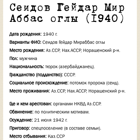
Сеидов Гейдар Мир
Аббас оглы (1940)
Дата рождения:
1940 г.
Варианты ФИО:
Сеидов Гейдар Мираббас оглы
Место рождения:
Аз.ССР, Нах.АССР, Норашенский р-н.
Пол:
мужчина
Национальность:
тюрок (азербайджанец).
Гражданство (подданство):
СССР.
Социальное происхождение:
потомок пророка (сеид).
Место проживания:
Аз.ССР, Нах.АССР, Норашенский р-н.
Где и кем арестован:
органами НКВД Аз.ССР.
Обвинение:
по политическим мотивам.
Осуждение:
21 июля 1942 г.
Приговор:
спецпоселение (в составе семьи).
Место отбывания:
Каз.ССР