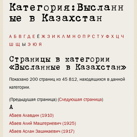
Категория:Высланн
ые в Казахстан
А
Б
В
Г
Д
Е
Ё
Ж
З
И
К
Л
М
Н
О
П
Р
С
Т
У
Ф
Х
Ц
Ч
Ш
Щ
Ы
Э
Ю
Я
Страницы в категории
«Высланные в Казахстан»
Показано 200 страниц из 45 812, находящихся в данной
категории.
(Предыдущая страница) (
Следующая страница
)
А
Абаев Алавдин (1910)
Абаев Алий Машгериевич (1925)
Абаев Аслан Зашикаевич (1917)