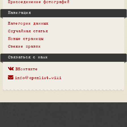
Присоединение фотографий
Навигация
Категории данных
Случайная статья
Новые страницы
Свежие правки
Связаться с нами
ВКонтакте
info@openlist.wiki