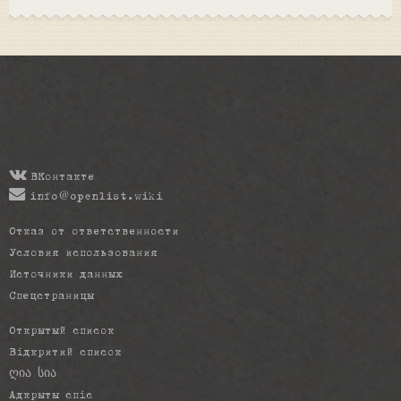
ВКонтакте
info@openlist.wiki
Отказ от ответственности
Условия использования
Источники данных
Спецстраницы
Открытый список
Відкритий список
ღია სია
Адкрыты спіс