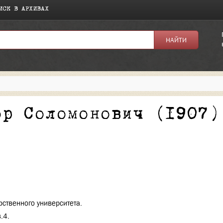
ИСК В АРХИВАХ
я:
ор Соломонович (1907)
рственного университета.
.4.