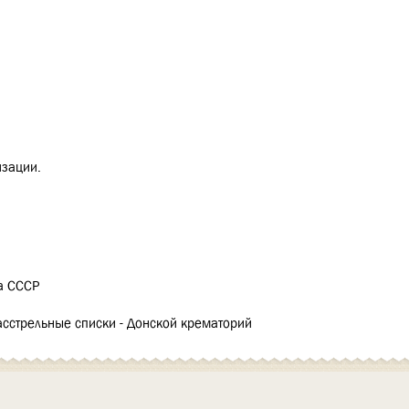
изации.
а СССР
асстрельные списки - Донской крематорий