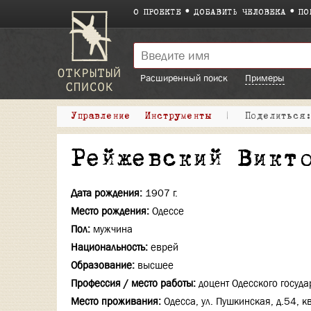
О ПРОЕКТЕ
ДОБАВИТЬ ЧЕЛОВЕКА
ПО
Расширенный поиск
Примеры
Управление
Инструменты
|
Поделитьс
Рейжевский Викт
Дата рождения:
1907 г.
Место рождения:
Одессе
Пол:
мужчина
Национальность:
еврей
Образование:
высшее
Профессия / место работы:
доцент Одесского госуда
Место проживания:
Одесса, ул. Пушкинская, д.54, кв