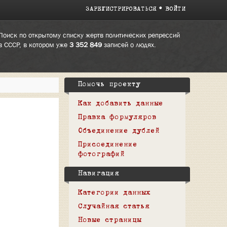
ЗАРЕГИСТРИРОВАТЬСЯ
ВОЙТИ
Поиск по открытому списку жертв политических репрессий
в СССР, в котором уже
3 352 849
записей о людях.
Помочь проекту
Как добавить данные
Правка формуляров
Объединение дублей
Присоединение
фотографий
Навигация
Категории данных
Случайная статья
Новые страницы