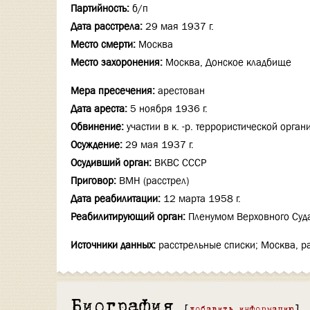
Партийность:
б/п
Дата расстрела:
29 мая 1937 г.
Место смерти:
Москва
Место захоронения:
Москва, Донское кладбище
Мера пресечения:
арестован
Дата ареста:
5 ноября 1936 г.
Обвинение:
участии в к. -р. террористической орган
Осуждение:
29 мая 1937 г.
Осудивший орган:
ВКВС СССР
Приговор:
ВМН (расстрел)
Дата реабилитации:
12 марта 1958 г.
Реабилитирующий орган:
Пленумом Верховного Суд
Источники данных:
расстрельные списки; Москва, р
Биография
[
добавить информацию
]