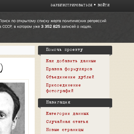
ЗАРЕГИСТРИРОВАТЬСЯ
ВОЙТИ
Поиск по открытому списку жертв политических репрессий
в СССР, в котором уже
3 352 825
записей о людях.
Помочь проекту
Как добавить данные
)
Правка формуляров
Объединение дублей
Присоединение
фотографий
Навигация
Категории данных
Случайная статья
Новые страницы