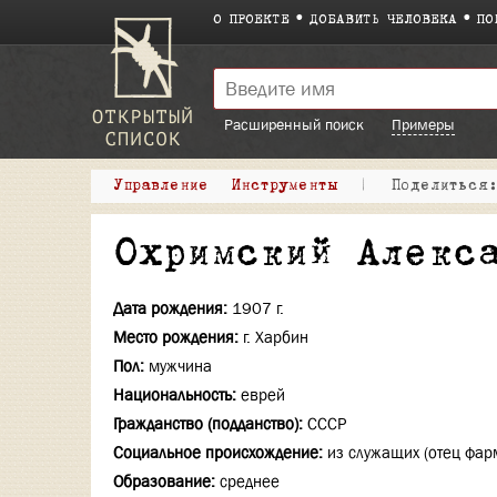
О ПРОЕКТЕ
ДОБАВИТЬ ЧЕЛОВЕКА
ПО
Расширенный поиск
Примеры
Управление
Инструменты
|
Поделитьс
Охримский Алекс
Дата рождения:
1907 г.
Место рождения:
г. Харбин
Пол:
мужчина
Национальность:
еврей
Гражданство (подданство):
СССР
Социальное происхождение:
из служащих (отец фар
Образование:
среднее