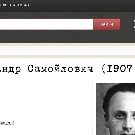
ИСК В АРХИВАХ
я:
андр Самойлович (1907
мацевт)