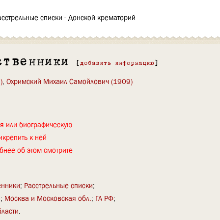
асстрельные списки - Донской крематорий
ственники
[
добавить информацию
]
)
,
Охримский Михаил Самойлович (1909)
ия или биографическую
икрепить к ней
бнее об этом смотрите
енники
Расстрельные списки
й
Москва и Московская обл.
ГА РФ
бласти