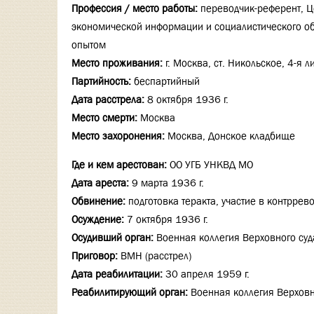
Профессия / место работы:
переводчик-референт, Ц
экономической информации и социалистического о
опытом
Место проживания:
г. Москва, ст. Никольское, 4-я л
Партийность:
беспартийный
Дата расстрела:
8 октября 1936 г.
Место смерти:
Москва
Место захоронения:
Москва, Донское кладбище
Где и кем арестован:
ОО УГБ УНКВД МО
Дата ареста:
9 марта 1936 г.
Обвинение:
подготовка теракта, участие в контрре
Осуждение:
7 октября 1936 г.
Осудивший орган:
Военная коллегия Верховного суд
Приговор:
ВМН (расстрел)
Дата реабилитации:
30 апреля 1959 г.
Реабилитирующий орган:
Военная коллегия Верховн