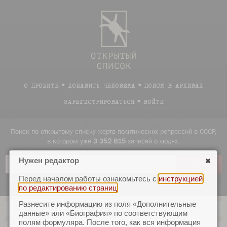
О ПРОЕКТЕ
ДОБАВИТЬ ЧЕЛОВЕКА
ПОИСК В АРХИВАХ
ЗАРЕГИСТРИРОВАТЬСЯ
ВОЙТИ
Поиск по открытому списку жертв политических репрессий в СССР,
в котором уже
3 352 815
записей о людях.
Нужен редактор
Перед началом работы ознакомьтесь с
инструкцией
Расширенный поиск
Примеры
по редактированию страниц
.
Разнесите информацию из поля «Дополнительные
Управление
Инструменты
|
данные» или «Биография» по соответствующим
полям формуляра. После того, как вся информация