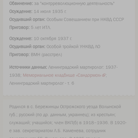
Обвинение:
за "контрреволюционную деятельность"
Осуждение:
14 июля 1935 г.
Осудивший орган:
Особым Совещанием при НКВД СССР
Приговор:
5 лет ИТЛ.
Осуждение:
10 октября 1937 г.
Осудивший орган:
Особой тройкой УНКВД ЛО
Приговор:
ВМН (расстрел)
Источники данных:
Ленинградский мартиролог: 1937-
1938;
Мемориальное кладбище «Сандормох»
;
Ленинградский мартиролог - т. 6
Родился в с. Бережинцы Острожского уезда Волынской
губ.; русский (по др. данным, украинец); из крестьян;
служащий; учащийся; член ВКП(б) в 1918–1936. В 1920-
е зав. секретариатом Л.Б. Каменева, сотрудник