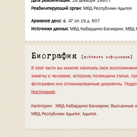
Дата реабилитации:
28 декабря 1995 г.
Реабилитирующий орган:
МВД Республики Адыгея
Архивное дело:
ф. 47 оп.19 д. 607
Источники данных:
МВД Кабардино-Балкарии; МВД 
Биография
[
добавить информацию
]
В этой части вы можете написать свои воспоминан
заметку о человеке, которому посвящена статья, пр
фотографии или отсканированные документы. Подро
Инструкцию
.
Категории
:
МВД Кабардино-Балкарии
Высланные и
МВД Республики Адыгея
Адыгея