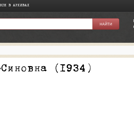
ИСК В АРХИВАХ
я:
-Синовна (1934)