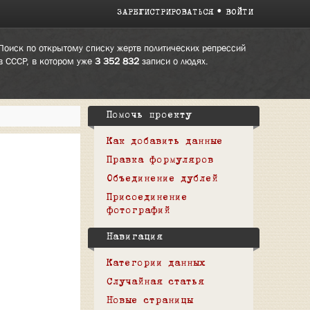
ЗАРЕГИСТРИРОВАТЬСЯ
ВОЙТИ
Поиск по открытому списку жертв политических репрессий
в СССР, в котором уже
3 352 832
записи о людях.
Помочь проекту
Как добавить данные
Правка формуляров
Объединение дублей
Присоединение
фотографий
Навигация
Категории данных
Случайная статья
Новые страницы