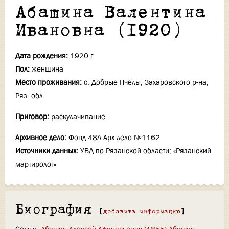
Абашина Валентина
Ивановна (1920)
Дата рождения:
1920 г.
Пол:
женщина
Место проживания:
с. Добрые Пчелы, Захаровского р-на,
Ряз. обл.
Приговор:
раскулачивание
Архивное дело:
Фонд 48Л Арх.дело №1162
Источники данных:
УВД по Рязанской области; «Рязанский
мартиролог»
Биография
[
добавить информацию
]