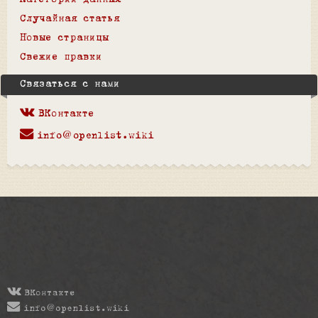
Категории данных
Случайная статья
Новые страницы
Свежие правки
Связаться с нами
ВКонтакте
info@openlist.wiki
ВКонтакте
info@openlist.wiki