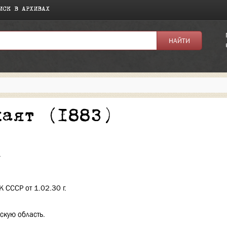
ИСК В АРХИВАХ
я:
хаят (1883)
.
 СССР от 1.02.30 г.
скую область.