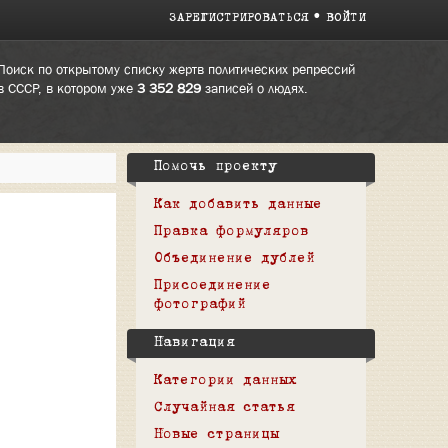
ЗАРЕГИСТРИРОВАТЬСЯ
ВОЙТИ
Поиск по открытому списку жертв политических репрессий
в СССР, в котором уже
3 352 829
записей о людях.
Помочь проекту
Как добавить данные
Правка формуляров
Объединение дублей
Присоединение
фотографий
Навигация
Категории данных
Случайная статья
Новые страницы