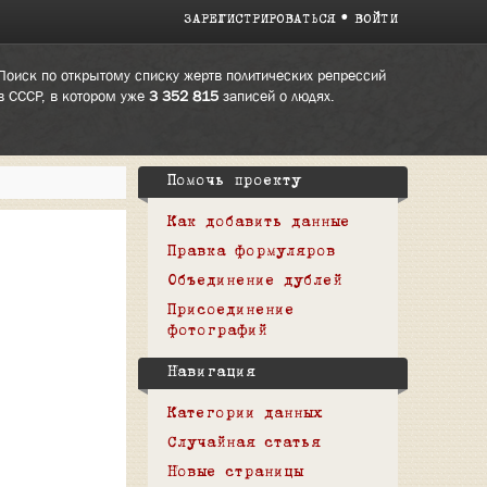
ЗАРЕГИСТРИРОВАТЬСЯ
ВОЙТИ
Поиск по открытому списку жертв политических репрессий
в СССР, в котором уже
3 352 815
записей о людях.
Помочь проекту
Как добавить данные
Правка формуляров
Объединение дублей
Присоединение
фотографий
Навигация
Категории данных
Случайная статья
Новые страницы