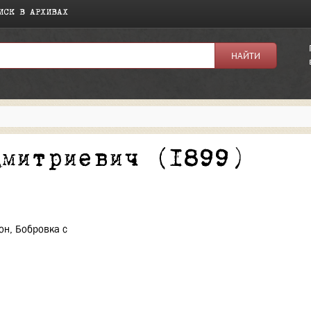
ИСК В АРХИВАХ
я:
Дмитриевич (1899)
он, Бобровка с