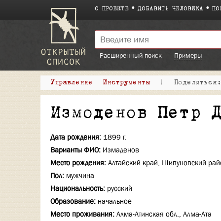
О ПРОЕКТЕ
ДОБАВИТЬ ЧЕЛОВЕКА
ПО
Расширенный поиск
Примеры
Управление
Инструменты
|
Поделитьс
Измоденов Петр 
Дата рождения:
1899 г.
Варианты ФИО:
Измаденов
Место рождения:
Алтайский край, Шипуновский рай
Пол:
мужчина
Национальность:
русский
Образование:
начальное
Место проживания:
Алма-Атинская обл., Алма-Ата