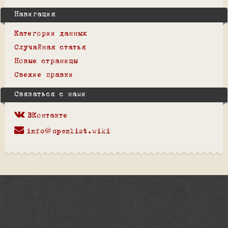
Навигация
Категории данных
Случайная статья
Новые страницы
Свежие правки
Связаться с нами
ВКонтакте
info@openlist.wiki