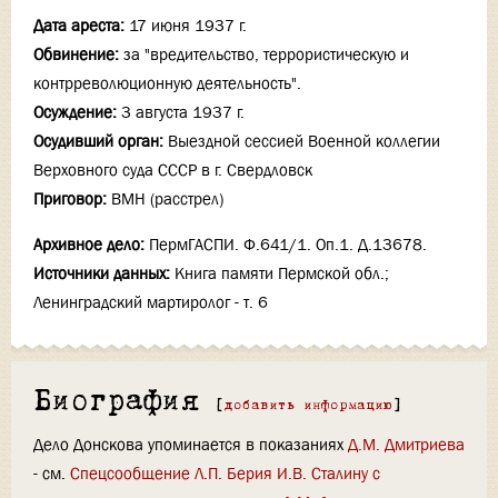
Дата ареста:
17 июня 1937 г.
Обвинение:
за "вредительство, террористическую и
контрреволюционную деятельность".
Осуждение:
3 августа 1937 г.
Осудивший орган:
Выездной сессией Военной коллегии
Верховного суда СССР в г. Свердловск
Приговор:
ВМН (расстрел)
Архивное дело:
ПермГАСПИ. Ф.641/1. Оп.1. Д.13678.
Источники данных:
Книга памяти Пермской обл.;
Ленинградский мартиролог - т. 6
Биография
[
добавить информацию
]
Дело Донскова упоминается в показаниях
Д.М. Дмитриева
- см.
Спецсообщение Л.П. Берия И.В. Сталину с