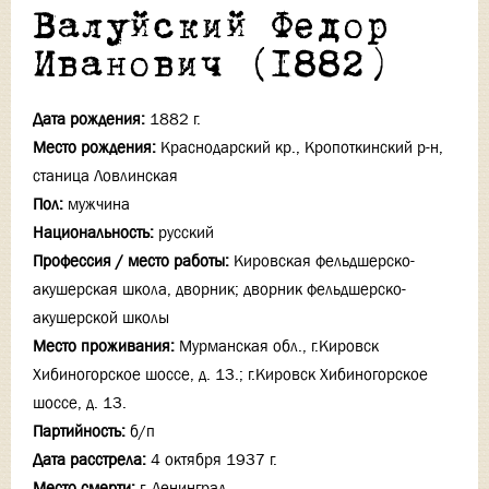
Валуйский Федор
Иванович (1882)
Дата рождения:
1882 г.
Место рождения:
Краснодарский кр., Кропоткинский р-н,
станица Ловлинская
Пол:
мужчина
Национальность:
русский
Профессия / место работы:
Кировская фельдшерско-
акушерская школа, дворник; дворник фельдшерско-
акушерской школы
Место проживания:
Мурманская обл., г.Кировск
Хибиногорское шоссе, д. 13.; г.Кировск Хибиногорское
шоссе, д. 13.
Партийность:
б/п
Дата расстрела:
4 октября 1937 г.
Место смерти:
г. Ленинград