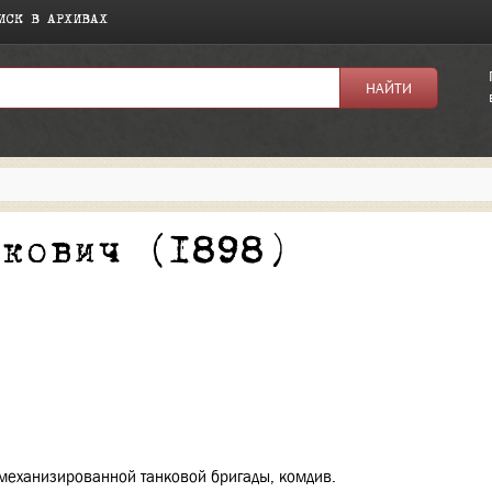
ИСК В АРХИВАХ
я:
ркович (1898)
механизированной танковой бригады, комдив.