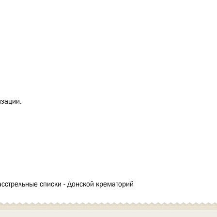
изации.
асстрельные списки - Донской крематорий