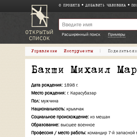
О ПРОЕКТЕ
ДОБАВИТЬ ЧЕЛОВЕКА
ПО
Расширенный поиск
Примеры
Управление
Инструменты
|
Поделитьс
Бакши Михаил Ма
Дата рождения:
1898 г.
Место рождения:
г. Карасубазар
Пол:
мужчина
Национальность:
крымчак
Социальное происхождение:
из мещан
Образование:
высшее военное
Профессия / место работы:
командир 7-й запасной 