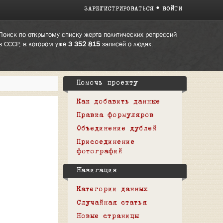
ЗАРЕГИСТРИРОВАТЬСЯ
ВОЙТИ
Поиск по открытому списку жертв политических репрессий
в СССР, в котором уже
3 352 815
записей о людях.
Помочь проекту
Как добавить данные
Правка формуляров
Объединение дублей
Присоединение
фотографий
Навигация
Категории данных
Случайная статья
Новые страницы