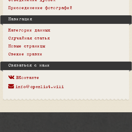
Объединение дублей
Присоединение фотографий
Навигация
Категории данных
Случайная статья
Новые страницы
Свежие правки
Связаться с нами
ВКонтакте
info@openlist.wiki