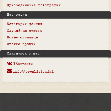
Присоединение фотографий
Навигация
Категории данных
Случайная статья
Новые страницы
Свежие правки
Связаться с нами
ВКонтакте
info@openlist.wiki