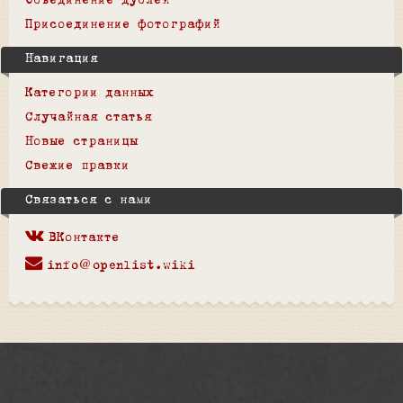
Объединение дублей
Присоединение фотографий
Навигация
Категории данных
Случайная статья
Новые страницы
Свежие правки
Связаться с нами
ВКонтакте
info@openlist.wiki