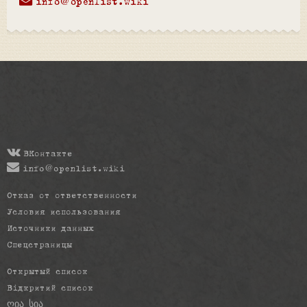
info@openlist.wiki
ВКонтакте
info@openlist.wiki
Отказ от ответственности
Условия использования
Источники данных
Спецстраницы
Открытый список
Відкритий список
ღია სია