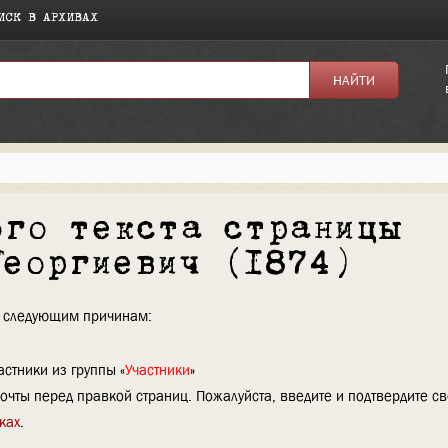
ИСК В АРХИВАХ
ого текста страницы
Георгиевич (1874)
по следующим причинам:
стники из группы «
Участники
»
очты перед правкой страниц. Пожалуйста, введите и подтвердите с
ках
.