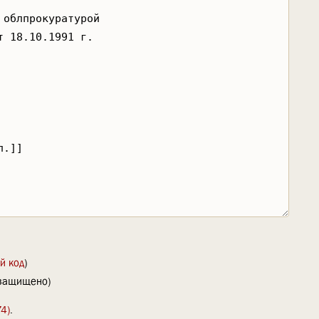
й код
)
(защищено)
4)
.