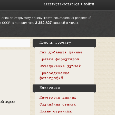
ЗАРЕГИСТРИРОВАТЬСЯ
ВОЙТИ
Поиск по открытому списку жертв политических репрессий
в СССР, в котором уже
3 352 827
записей о людях.
Помочь проекту
Как добавить данные
Правка формуляров
Объединение дублей
Присоединение
фотографий
Навигация
Категории данных
вой адрес
Случайная статья
Новые страницы