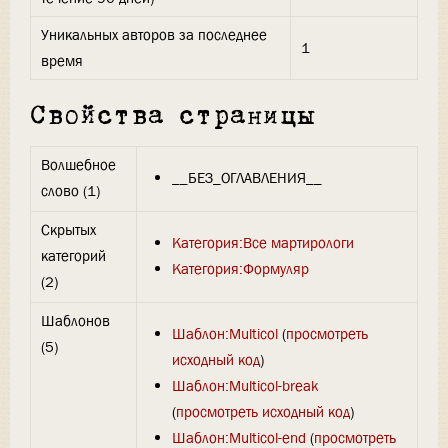
Уникальных авторов за последнее
1
время
Свойства страницы
Волшебное
__БЕЗ_ОГЛАВЛЕНИЯ__
слово (1)
Скрытых
Категория:Все мартирологи
категорий
Категория:Формуляр
(2)
Шаблонов
Шаблон:Multicol
(
просмотреть
(5)
исходный код
)
Шаблон:Multicol-break
(
просмотреть исходный код
)
Шаблон:Multicol-end
(
просмотреть