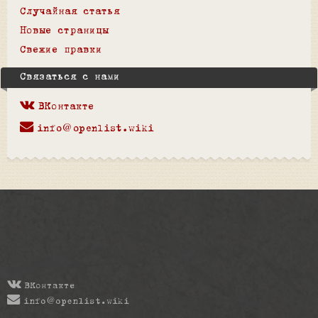
Случайная статья
Новые страницы
Свежие правки
Связаться с нами
ВКонтакте
info@openlist.wiki
ВКонтакте
info@openlist.wiki