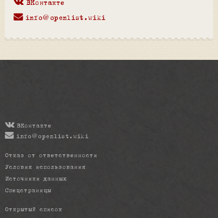
ВКонтакте
info@openlist.wiki
ВКонтакте
info@openlist.wiki
Отказ от ответственности
Условия использования
Источники данных
Спецстраницы
Открытый список