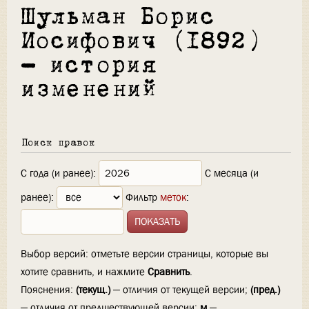
Шульман Борис
Иосифович (1892)
— история
изменений
Поиск правок
С года (и ранее):
С месяца (и
ранее):
Фильтр
меток
:
Выбор версий: отметьте версии страницы, которые вы
хотите сравнить, и нажмите
Сравнить
.
Пояснения:
(текущ.)
— отличия от текущей версии;
(пред.)
— отличия от предшествующей версии;
м
—