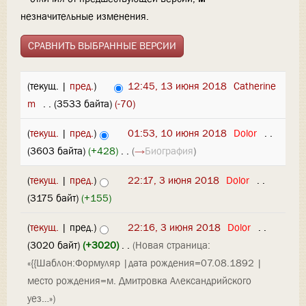
незначительные изменения.
(текущ. |
пред.
)
12:45, 13 июня 2018
‎
Catherine
m
‎
. .
(3533 байта)
(-70)
(
текущ.
|
пред.
)
01:53, 10 июня 2018
‎
Dolor
‎
. .
(3603 байта)
(+428)
‎
. .
(
→
Биография
)
(
текущ.
|
пред.
)
22:17, 3 июня 2018
‎
Dolor
‎
. .
(3175 байт)
(+155)
(
текущ.
| пред.)
22:16, 3 июня 2018
‎
Dolor
‎
. .
(3020 байт)
(+3020)
‎
. .
(Новая страница:
«{{Шаблон:Формуляр |дата рождения=07.08.1892 |
место рождения=м. Дмитровка Александрийского
уез…»)