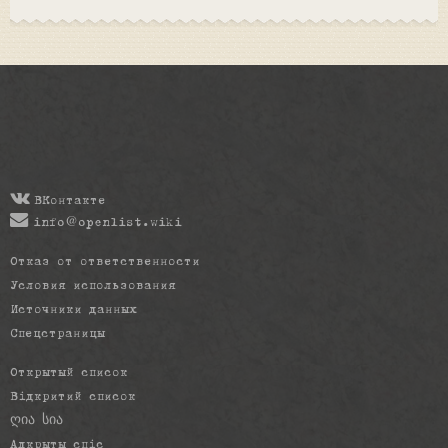
ВКонтакте
info@openlist.wiki
Отказ от ответственности
Условия использования
Источники данных
Спецстраницы
Открытый список
Відкритий список
ღია სია
Адкрыты спіс