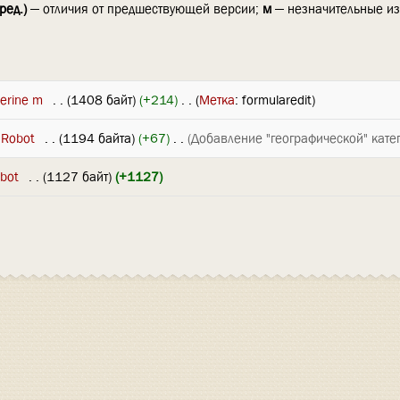
ред.)
— отличия от предшествующей версии;
м
— незначительные и
erine m
‎
. .
(1408 байт)
(+214)
‎
. .
(
Метка
:
formularedit
)
 Robot
‎
. .
(1194 байта)
(+67)
‎
. .
(Добавление "географической" катег
bot
‎
. .
(1127 байт)
(+1127)