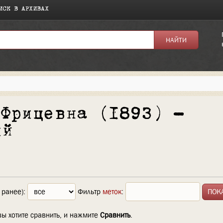
ИСК В АРХИВАХ
 Фрицевна (1893) —
ий
 ранее):
Фильтр
меток
:
вы хотите сравнить, и нажмите
Сравнить
.