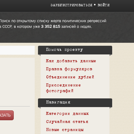
ЗАРЕГИСТРИРОВАТЬСЯ
ВОЙТИ
Поиск по открытому списку жертв политических репрессий
в СССР, в котором уже
3 352 815
записей о людях.
Помочь проекту
Как добавить данные
Правка формуляров
Объединение дублей
Присоединение
фотографий
Навигация
Категории данных
Случайная статья
Новые страницы