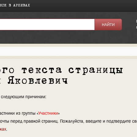
ИСК В АРХИВАХ
ого текста страницы
м Яковлевич
по следующим причинам:
стники из группы «
Участники
»
очты перед правкой страниц. Пожалуйста, введите и подтвердите с
ках
.