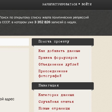
ЗАРЕГИСТРИРОВАТЬСЯ
ВОЙТИ
Поиск по открытому списку жертв политических репрессий
в СССР, в котором уже
3 352 826
записей о людях.
Помочь проекту
Как добавить данные
Правка формуляров
Объединение дублей
Присоединение
фотографий
Навигация
Категории данных
вой адрес
Случайная статья
Новые страницы