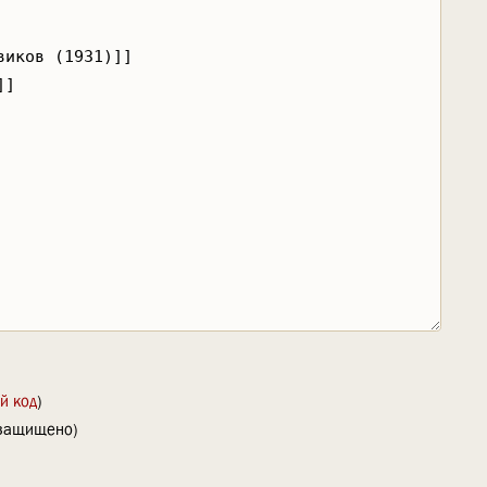
й код
)
(защищено)