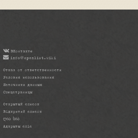
ВКонтакте
info@openlist.wiki
Отказ от ответственности
Условия использования
Источники данных
Спецстраницы
Открытый список
Відкритий список
ღია სია
Адкрыты спіс