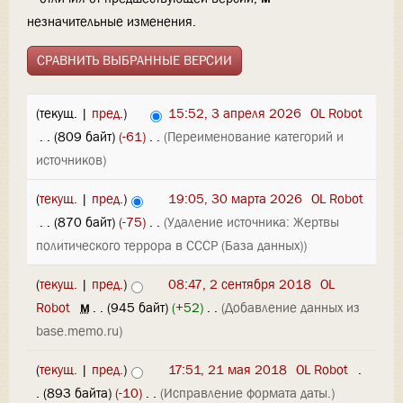
незначительные изменения.
(текущ. |
пред.
)
15:52, 3 апреля 2026
‎
OL Robot
‎
. .
(809 байт)
(-61)
‎
. .
(Переименование категорий и
источников)
(
текущ.
|
пред.
)
19:05, 30 марта 2026
‎
OL Robot
‎
. .
(870 байт)
(-75)
‎
. .
(Удаление источника: Жертвы
политического террора в СССР (База данных))
(
текущ.
|
пред.
)
08:47, 2 сентября 2018
‎
OL
Robot
‎
м
. .
(945 байт)
(+52)
‎
. .
(Добавление данных из
base.memo.ru)
(
текущ.
|
пред.
)
17:51, 21 мая 2018
‎
OL Robot
‎
.
.
(893 байта)
(-10)
‎
. .
(Исправление формата даты.)