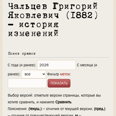
Чальцев Григорий
Яковлевич (1882)
— история
изменений
Поиск правок
С года (и ранее):
С месяца (и
ранее):
Фильтр
меток
:
Выбор версий: отметьте версии страницы, которые вы
хотите сравнить, и нажмите
Сравнить
.
Пояснения:
(текущ.)
— отличия от текущей версии;
(пред.)
— отличия от предшествующей версии;
м
—