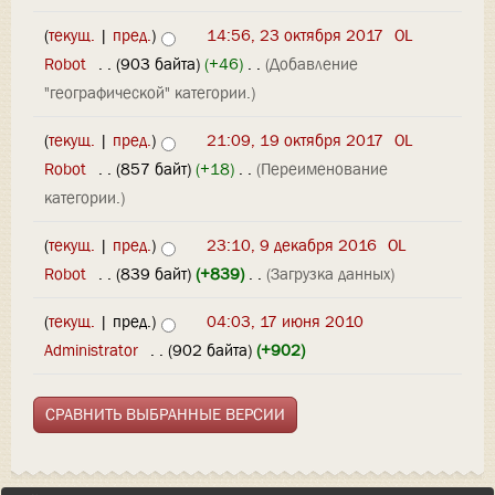
(
текущ.
|
пред.
)
14:56, 23 октября 2017
‎
OL
Robot
‎
. .
(903 байта)
(+46)
‎
. .
(Добавление
"географической" категории.)
(
текущ.
|
пред.
)
21:09, 19 октября 2017
‎
OL
Robot
‎
. .
(857 байт)
(+18)
‎
. .
(Переименование
категории.)
(
текущ.
|
пред.
)
23:10, 9 декабря 2016
‎
OL
Robot
‎
. .
(839 байт)
(+839)
‎
. .
(Загрузка данных)
(
текущ.
| пред.)
04:03, 17 июня 2010
Administrator
‎
. .
(902 байта)
(+902)