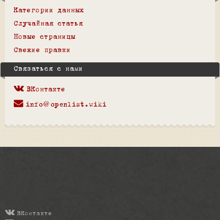
Категории данных
Случайная статья
Новые страницы
Свежие правки
Связаться с нами
ВКонтакте
info@openlist.wiki
ВКонтакте