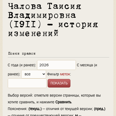
Чалова Таисия
Владимировна
(1911) — история
изменений
Поиск правок
С года (и ранее):
С месяца (и
ранее):
Фильтр
меток
:
Выбор версий: отметьте версии страницы, которые вы
хотите сравнить, и нажмите
Сравнить
.
Пояснения:
(текущ.)
— отличия от текущей версии;
(пред.)
— отличия от предшествующей версии;
м
—