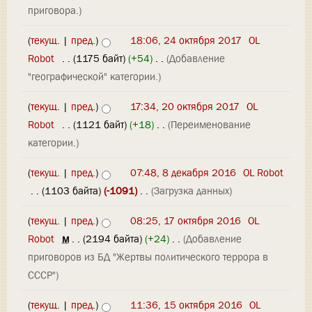
приговора.)
(
текущ.
|
пред.
)
18:06, 24 октября 2017
‎
OL
Robot
‎
. .
(1175 байт)
(+54)
‎
. .
(Добавление
"географической" категории.)
(
текущ.
|
пред.
)
17:34, 20 октября 2017
‎
OL
Robot
‎
. .
(1121 байт)
(+18)
‎
. .
(Переименование
категории.)
(
текущ.
|
пред.
)
07:48, 8 декабря 2016
‎
OL Robot
‎
. .
(1103 байта)
(-1091)
‎
. .
(Загрузка данных)
(
текущ.
|
пред.
)
08:25, 17 октября 2016
‎
OL
Robot
‎
м
. .
(2194 байта)
(+24)
‎
. .
(Добавление
приговоров из БД "Жертвы политического террора в
СССР")
(
текущ.
|
пред.
)
11:36, 15 октября 2016
‎
OL