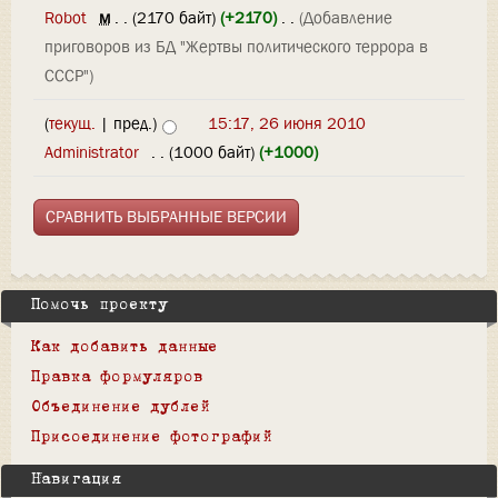
Robot
‎
м
. .
(2170 байт)
(+2170)
‎
. .
(Добавление
приговоров из БД "Жертвы политического террора в
СССР")
(
текущ.
| пред.)
15:17, 26 июня 2010
Administrator
‎
. .
(1000 байт)
(+1000)
Помочь проекту
Как добавить данные
Правка формуляров
Объединение дублей
Присоединение фотографий
Навигация