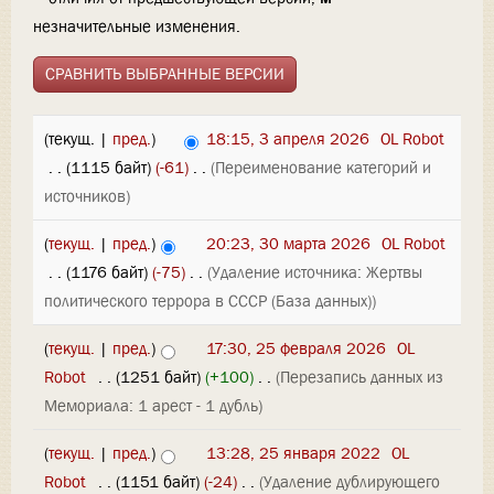
незначительные изменения.
(текущ. |
пред.
)
18:15, 3 апреля 2026
‎
OL Robot
‎
. .
(1115 байт)
(-61)
‎
. .
(Переименование категорий и
источников)
(
текущ.
|
пред.
)
20:23, 30 марта 2026
‎
OL Robot
‎
. .
(1176 байт)
(-75)
‎
. .
(Удаление источника: Жертвы
политического террора в СССР (База данных))
(
текущ.
|
пред.
)
17:30, 25 февраля 2026
‎
OL
Robot
‎
. .
(1251 байт)
(+100)
‎
. .
(Перезапись данных из
Мемориала: 1 арест - 1 дубль)
(
текущ.
|
пред.
)
13:28, 25 января 2022
‎
OL
Robot
‎
. .
(1151 байт)
(-24)
‎
. .
(Удаление дублирующего