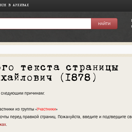
ИСК В АРХИВАХ
ого текста страницы
ихайлович (1878)
по следующим причинам:
стники из группы «
Участники
»
очты перед правкой страниц. Пожалуйста, введите и подтвердите с
ках
.