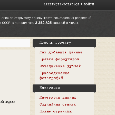
ЗАРЕГИСТРИРОВАТЬСЯ
ВОЙТИ
Поиск по открытому списку жертв политических репрессий
в СССР, в котором уже
3 352 825
записей о людях.
Помочь проекту
Как добавить данные
Правка формуляров
Объединение дублей
Присоединение
фотографий
Навигация
Категории данных
вой адрес
Случайная статья
Новые страницы