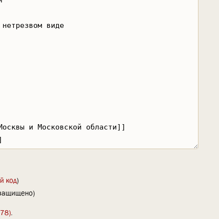
й код
)
(защищено)
78)
.