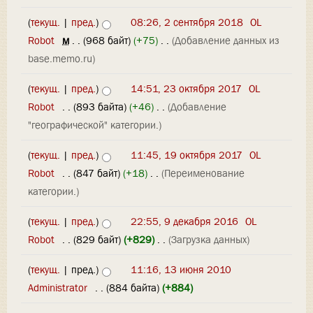
(
текущ.
|
пред.
)
08:26, 2 сентября 2018
‎
OL
Robot
‎
м
. .
(968 байт)
(+75)
‎
. .
(Добавление данных из
base.memo.ru)
(
текущ.
|
пред.
)
14:51, 23 октября 2017
‎
OL
Robot
‎
. .
(893 байта)
(+46)
‎
. .
(Добавление
"географической" категории.)
(
текущ.
|
пред.
)
11:45, 19 октября 2017
‎
OL
Robot
‎
. .
(847 байт)
(+18)
‎
. .
(Переименование
категории.)
(
текущ.
|
пред.
)
22:55, 9 декабря 2016
‎
OL
Robot
‎
. .
(829 байт)
(+829)
‎
. .
(Загрузка данных)
(
текущ.
| пред.)
11:16, 13 июня 2010
Administrator
‎
. .
(884 байта)
(+884)