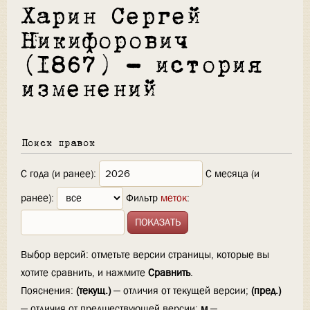
Харин Сергей
Никифорович
(1867) — история
изменений
Поиск правок
С года (и ранее):
С месяца (и
ранее):
Фильтр
меток
:
Выбор версий: отметьте версии страницы, которые вы
хотите сравнить, и нажмите
Сравнить
.
Пояснения:
(текущ.)
— отличия от текущей версии;
(пред.)
— отличия от предшествующей версии;
м
—