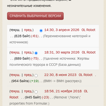
незначительные изменения.
(текущ. |
пред.
)
14:30, 3 апреля 2026
‎
OL Robot
‎
. .
(828 байт)
(-61)
‎
. .
(Переименование категорий и
источников)
(
текущ.
|
пред.
)
18:31, 30 марта 2026
‎
OL Robot
‎
. .
(889 байт)
(-75)
‎
. .
(Удаление источника: Жертвы
политического террора в СССР (База данных))
(
текущ.
|
пред.
)
22:30, 8 июня 2023
‎
OL Robot
‎
.
.
(964 байта)
(+19)
‎
. .
(ВМН -> ВМН (расстрел))
(
текущ.
|
пред.
)
18:56, 21 ноября 2018
‎
OL
Robot
‎
. .
(945 байт)
(-23)
‎
. .
(Remove \'None\'
properties from Formular.)