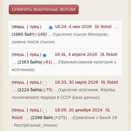
(текущ. |
пред.
)
18:24, 4 мая 2026
‎
OL Robot
‎
. .
(1995 байт)
(-168)
‎
. .
(Удаление ссылок Мемориал,
замена текста ссылок)
(
текущ.
|
пред.
)
16:41, 3 апреля 2026
‎
OL Robot
‎
. .
(2163 байта)
(-61)
‎
. .
(Переименование категорий и
источников)
(
текущ.
|
пред.
)
19:33, 30 марта 2026
‎
OL Robot
‎
. .
(2224 байта)
(-75)
‎
. .
(Удаление источника: Жертвы
политического террора в СССР (База данных))
(
текущ.
|
пред.
)
18:06, 20 декабря 2024
‎
OL
Robot
‎
. .
(2299 байт)
(+271)
‎
. .
(Сравнение с базой 28
- Расстрельные_списки)