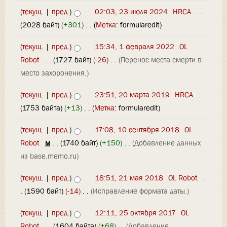
(
текущ.
|
пред.
)
02:03, 23 июля 2024
‎
HRCA
‎
. .
(2028 байт)
(+301)
‎
. .
(
Метка
:
formularedit
)
(
текущ.
|
пред.
)
15:34, 1 февраля 2022
‎
OL
Robot
‎
. .
(1727 байт)
(-26)
‎
. .
(Перенос места смерти в
место захоронения.)
(
текущ.
|
пред.
)
23:51, 20 марта 2019
‎
HRCA
‎
. .
(1753 байта)
(+13)
‎
. .
(
Метка
:
formularedit
)
(
текущ.
|
пред.
)
17:08, 10 сентября 2018
‎
OL
Robot
‎
м
. .
(1740 байт)
(+150)
‎
. .
(Добавление данных
из base.memo.ru)
(
текущ.
|
пред.
)
18:51, 21 мая 2018
‎
OL Robot
‎
.
.
(1590 байт)
(-14)
‎
. .
(Исправление формата даты.)
(
текущ.
|
пред.
)
12:11, 25 октября 2017
‎
OL
Robot
‎
. .
(1604 байта)
(+68)
‎
. .
(Добавление