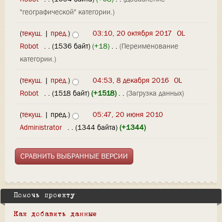
"географической" категории.)
(
текущ.
|
пред.
)
03:10, 20 октября 2017
‎
OL
Robot
‎
. .
(1536 байт)
(+18)
‎
. .
(Переименование
категории.)
(
текущ.
|
пред.
)
04:53, 8 декабря 2016
‎
OL
Robot
‎
. .
(1518 байт)
(+1518)
‎
. .
(Загрузка данных)
(
текущ.
| пред.)
05:47, 20 июня 2010
Administrator
‎
. .
(1344 байта)
(+1344)
Помочь проекту
Как добавить данные