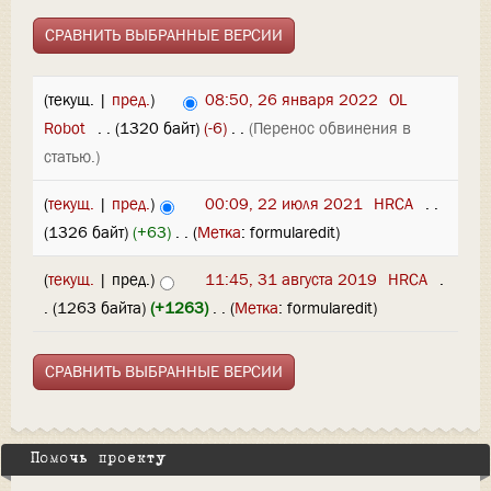
(текущ. |
пред.
)
08:50, 26 января 2022
‎
OL
Robot
‎
. .
(1320 байт)
(-6)
‎
. .
(Перенос обвинения в
статью.)
(
текущ.
|
пред.
)
00:09, 22 июля 2021
‎
HRCA
‎
. .
(1326 байт)
(+63)
‎
. .
(
Метка
:
formularedit
)
(
текущ.
| пред.)
11:45, 31 августа 2019
‎
HRCA
‎
.
.
(1263 байта)
(+1263)
‎
. .
(
Метка
:
formularedit
)
Помочь проекту