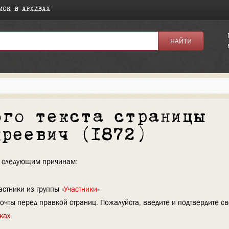
ИСК В АРХИВАХ
ого текста страницы
дреевич (1872)
по следующим причинам:
стники из группы «
Участники
»
очты перед правкой страниц. Пожалуйста, введите и подтвердите с
ках
.