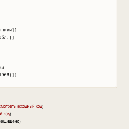
смотреть исходный код
)
й код
)
(защищено)