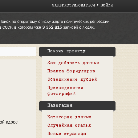
ЗАРЕГИСТРИРОВАТЬСЯ
ВОЙТИ
Поиск по открытому списку жертв политических репрессий
в СССР, в котором уже
3 352 815
записей о людях.
Помочь проекту
Как добавить данные
Правка формуляров
Объединение дублей
Присоединение
фотографий
Навигация
Категории данных
вой адрес
Случайная статья
Новые страницы