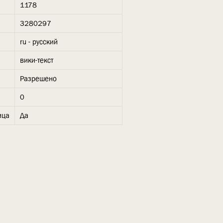
1178
3280297
ru - русский
вики-текст
Разрешено
0
ица
Да