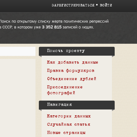
ЗАРЕГИСТРИРОВАТЬСЯ
ВОЙТИ
Поиск по открытому списку жертв политических репрессий
в СССР, в котором уже
3 352 815
записей о людях.
Помочь проекту
Как добавить данные
Правка формуляров
Объединение дублей
Присоединение
фотографий
Навигация
Категории данных
Случайная статья
Новые страницы