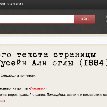
ИСК В АРХИВАХ
ого текста страницы
Гусейн Али оглы (1884
по следующим причинам:
стники из группы «
Участники
»
очты перед правкой страниц. Пожалуйста, введите и подтвердите с
ках
.