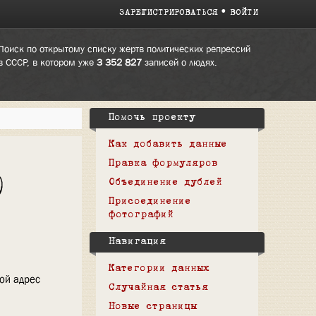
ЗАРЕГИСТРИРОВАТЬСЯ
ВОЙТИ
Поиск по открытому списку жертв политических репрессий
в СССР, в котором уже
3 352 827
записей о людях.
Помочь проекту
Как добавить данные
Правка формуляров
)
Объединение дублей
Присоединение
фотографий
Навигация
Категории данных
вой адрес
Случайная статья
Новые страницы