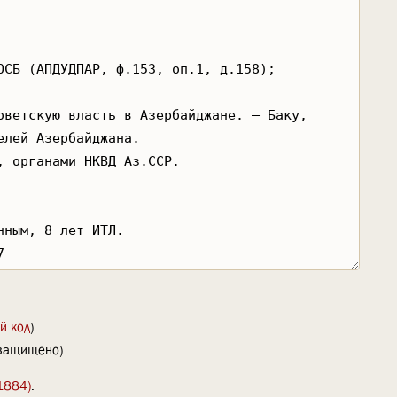
й код
)
(защищено)
(1884)
.