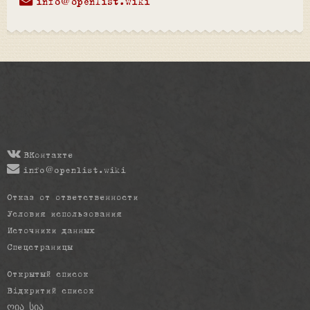
info@openlist.wiki
ВКонтакте
info@openlist.wiki
Отказ от ответственности
Условия использования
Источники данных
Спецстраницы
Открытый список
Відкритий список
ღია სია