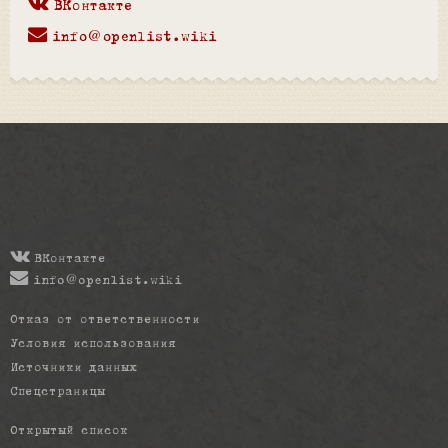
ВКонтакте
info@openlist.wiki
ВКонтакте
info@openlist.wiki
Отказ от ответственности
Условия использования
Источники данных
Спецстраницы
Открытый список