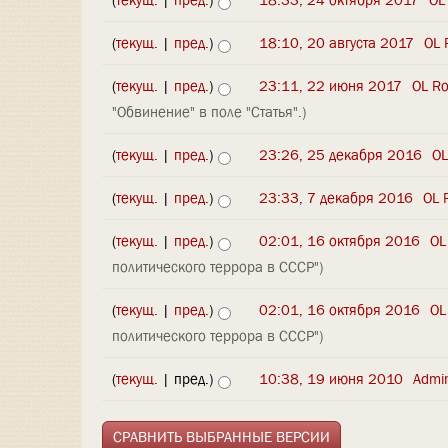
(
текущ.
|
пред.
)
18:10, 20 августа 2017
‎
OL 
(
текущ.
|
пред.
)
23:11, 22 июня 2017
‎
OL R
"Обвинение" в поле "Статья".)
(
текущ.
|
пред.
)
23:26, 25 декабря 2016
‎
OL
(
текущ.
|
пред.
)
23:33, 7 декабря 2016
‎
OL 
(
текущ.
|
пред.
)
02:01, 16 октября 2016
‎
OL
политического террора в СССР")
(
текущ.
|
пред.
)
02:01, 16 октября 2016
‎
OL
политического террора в СССР")
(
текущ.
| пред.)
10:38, 19 июня 2010
‎
Admin