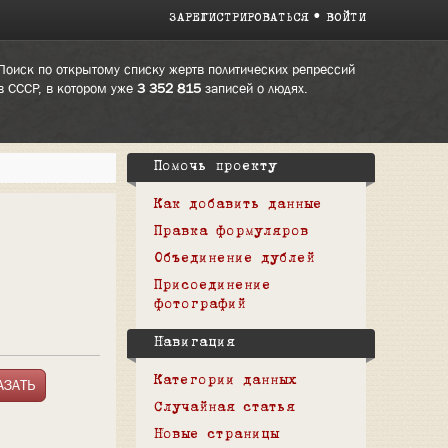
ЗАРЕГИСТРИРОВАТЬСЯ
ВОЙТИ
Поиск по открытому списку жертв политических репрессий
в СССР, в котором уже
3 352 815
записей о людях.
Помочь проекту
Как добавить данные
Правка формуляров
Объединение дублей
Присоединение
фотографий
Навигация
Категории данных
Случайная статья
Новые страницы