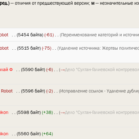
ред.)
— отличия от предшествующей версии;
м
— незначительные и
obot
‎
. .
(5454 байта)
(-61)
‎
. .
(Переименование категорий и источни
obot
‎
. .
(5515 байт)
(-75)
‎
. .
(Удаление источника: Жертвы политиче
олай Ф
‎
. .
(5590 байт)
(-6)
‎
. .
(
→
Дело "Султан-Галиевской контррев
 Robot
‎
. .
(5596 байт)
(-2)
‎
. .
(Исправление ссылок - Удаление дубл
ikon
‎
. .
(5598 байт)
(+38)
‎
. .
(
→
Дело "Султан-Галиевской контррев
ikon
‎
. .
(5560 байт)
(+64)