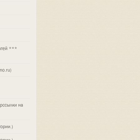
атей ***
o.ru)
ерссылки на
ории.)
ории.)