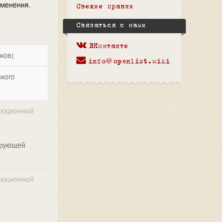
зменения.
Свежие правки
Связаться с нами
ВКонтакте
ков)
info@openlist.wiki
ского
олюционной
ирующей
олюционной