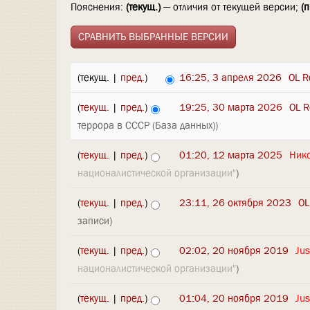
Пояснения:
(текущ.)
— отличия от текущей версии;
(п
(текущ. |
пред.
)
16:25, 3 апреля 2026
‎
OL R
(
текущ.
|
пред.
)
19:25, 30 марта 2026
‎
OL R
террора в СССР (База данных))
(
текущ.
|
пред.
)
01:20, 12 марта 2025
‎
Ник
националистической организации"
)
(
текущ.
|
пред.
)
23:11, 26 октября 2023
‎
OL
записи)
(
текущ.
|
пред.
)
02:02, 20 ноября 2019
‎
Jus
националистической организации"
)
(
текущ.
|
пред.
)
01:04, 20 ноября 2019
‎
Jus