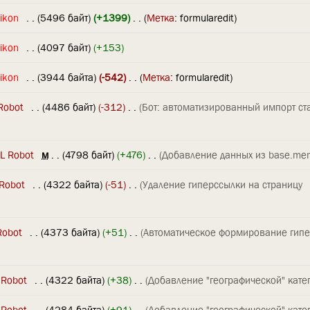
ikon
‎
. .
(5496 байт)
(+1399)
‎
. .
(
Метка
:
formularedit
)
ikon
‎
. .
(4097 байт)
(+153)
ikon
‎
. .
(3944 байта)
(-542)
‎
. .
(
Метка
:
formularedit
)
Robot
‎
. .
(4486 байт)
(-312)
‎
. .
(Бот: автоматизированный импорт ст
L Robot
‎
м
. .
(4798 байт)
(+476)
‎
. .
(Добавление данных из base.mem
Robot
‎
. .
(4322 байта)
(-51)
‎
. .
(Удаление гиперссылки на страницу
Robot
‎
. .
(4373 байта)
(+51)
‎
. .
(Автоматическое формирование гип
 Robot
‎
. .
(4322 байта)
(+38)
‎
. .
(Добавление "географической" катег
 Robot
‎
. .
(4284 байта)
(+91)
‎
. .
(Добавление "географической" катег