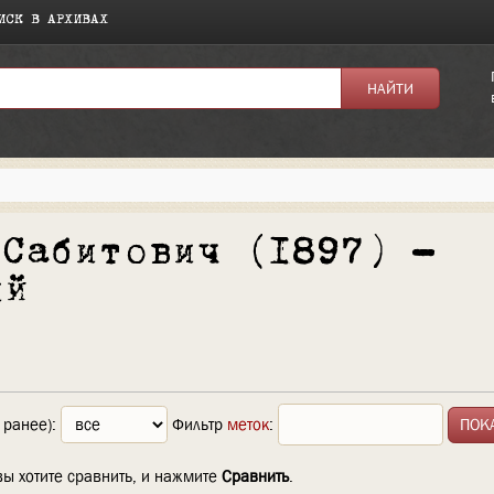
ИСК В АРХИВАХ
 Сабитович (1897) —
ий
 ранее):
Фильтр
меток
:
вы хотите сравнить, и нажмите
Сравнить
.