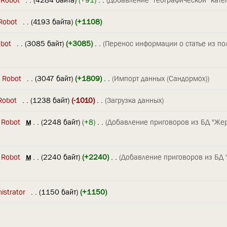
Robot
‎
. .
(4193 байта)
(+1108)
obot
‎
. .
(3085 байт)
(+3085)
‎
. .
(Перенос информации о статье из по
 Robot
‎
. .
(3047 байт)
(+1809)
‎
. .
(Импорт данных (Сандормох))
Robot
‎
. .
(1238 байт)
(-1010)
‎
. .
(Загрузка данных)
 Robot
‎
м
. .
(2248 байт)
(+8)
‎
. .
(Добавление приговоров из БД "Же
 Robot
‎
м
. .
(2240 байт)
(+2240)
‎
. .
(Добавление приговоров из БД
istrator
‎
. .
(1150 байт)
(+1150)