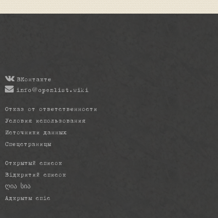
ВКонтакте
info@openlist.wiki
Отказ от ответственности
Условия использования
Источники данных
Спецстраницы
Открытый список
Відкритий список
ღია სია
Адкрыты спіс