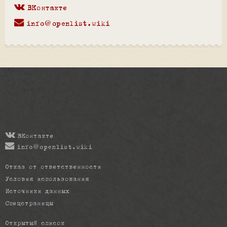
ВКонтакте
info@openlist.wiki
ВКонтакте
info@openlist.wiki
Отказ от ответственности
Условия использования
Источники данных
Спецстраницы
Открытый список