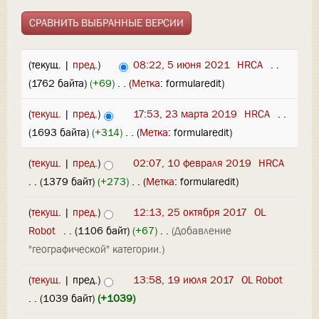
(текущ. |
пред.
)
08:22, 5 июня 2021
‎
HRCA
‎
. .
(1762 байта)
(+69)
‎
. .
(
Метка
:
formularedit
)
(
текущ.
|
пред.
)
17:53, 23 марта 2019
‎
HRCA
‎
. .
(1693 байта)
(+314)
‎
. .
(
Метка
:
formularedit
)
(
текущ.
|
пред.
)
02:07, 10 февраля 2019
‎
HRCA
. .
(1379 байт)
(+273)
‎
. .
(
Метка
:
formularedit
)
(
текущ.
|
пред.
)
12:13, 25 октября 2017
‎
OL
Robot
‎
. .
(1106 байт)
(+67)
‎
. .
(Добавление
"географической" категории.)
(
текущ.
| пред.)
13:58, 19 июля 2017
‎
OL Robot
. .
(1039 байт)
(+1039)