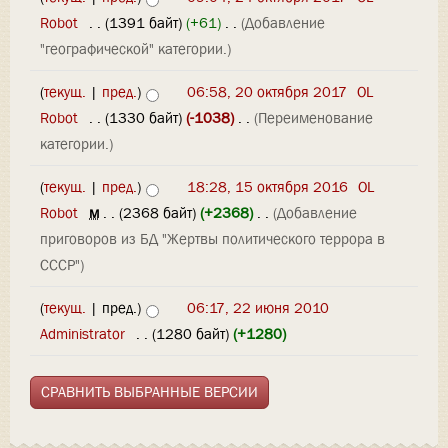
Robot
‎
. .
(1391 байт)
(+61)
‎
. .
(Добавление
"географической" категории.)
(
текущ.
|
пред.
)
06:58, 20 октября 2017
‎
OL
Robot
‎
. .
(1330 байт)
(-1038)
‎
. .
(Переименование
категории.)
(
текущ.
|
пред.
)
18:28, 15 октября 2016
‎
OL
Robot
‎
м
. .
(2368 байт)
(+2368)
‎
. .
(Добавление
приговоров из БД "Жертвы политического террора в
СССР")
(
текущ.
| пред.)
06:17, 22 июня 2010
Administrator
‎
. .
(1280 байт)
(+1280)