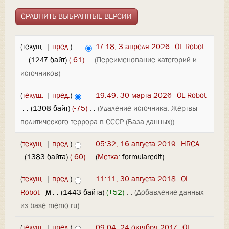
(текущ. |
пред.
)
17:18, 3 апреля 2026
‎
OL Robot
. .
(1247 байт)
(-61)
‎
. .
(Переименование категорий и
источников)
(
текущ.
|
пред.
)
19:49, 30 марта 2026
‎
OL Robot
‎
. .
(1308 байт)
(-75)
‎
. .
(Удаление источника: Жертвы
политического террора в СССР (База данных))
(
текущ.
|
пред.
)
05:32, 16 августа 2019
‎
HRCA
‎
.
.
(1383 байта)
(-60)
‎
. .
(
Метка
:
formularedit
)
(
текущ.
|
пред.
)
11:11, 30 августа 2018
‎
OL
Robot
‎
м
. .
(1443 байта)
(+52)
‎
. .
(Добавление данных
из base.memo.ru)
(
текущ.
|
пред.
)
09:04, 24 октября 2017
‎
OL