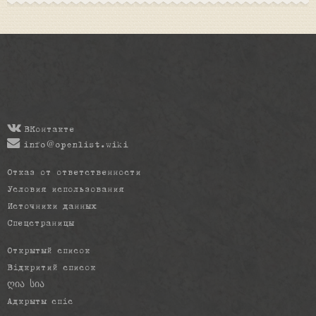
ВКонтакте
info@openlist.wiki
Отказ от ответственности
Условия использования
Источники данных
Спецстраницы
Открытый список
Відкритий список
ღია სია
Адкрыты спіс