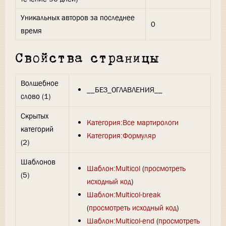
Уникальных авторов за последнее
0
время
Свойства страницы
Волшебное
__БЕЗ_ОГЛАВЛЕНИЯ__
слово (1)
Скрытых
Категория:Все мартирологи
категорий
Категория:Формуляр
(2)
Шаблонов
Шаблон:Multicol
(
просмотреть
(5)
исходный код
)
Шаблон:Multicol-break
(
просмотреть исходный код
)
Шаблон:Multicol-end
(
просмотреть